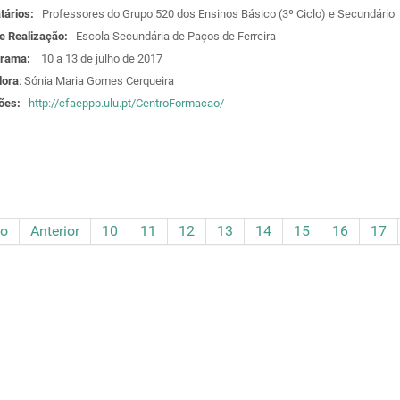
atários:
Professores do Grupo 520 dos Ensinos Básico (3º Ciclo) e Secundário
de Realização:
Escola Secundária de Paços de Ferreira
grama:
10 a 13 de julho de 2017
ora
: Sónia Maria Gomes Cerqueira
ções:
http://cfaeppp.ulu.pt/CentroFormacao/
io
Anterior
10
11
12
13
14
15
16
17