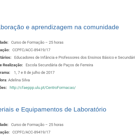
aboração e aprendizagem na comunidade
dade:
Curso de Formação – 25 horas
tação:
CCPFC/ACC-89419/17
atários:
Educadores de Infância e Professores dos Ensinos Básico e Secundár
de Realização:
Escola Secundária de Paços de Ferreira
grama:
1, 7 e 8 de julho de 2017
ora
: Adelina Silva
ções:
http://cfaeppp.ulu.pt/CentroFormacao/
riais e Equipamentos de Laboratório
dade:
Curso de Formação – 25 horas
tação:
CCPFC/ACC-89419/17