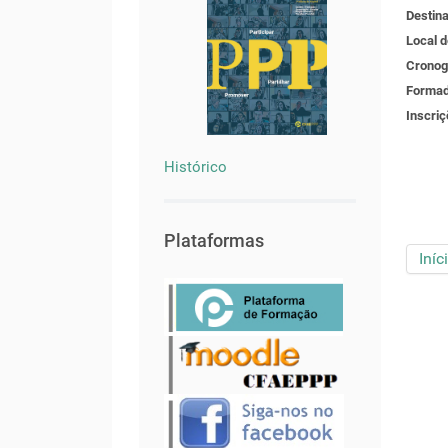
Destin
Local 
Crono
Formad
Inscri
Histórico
Plataformas
Iníc