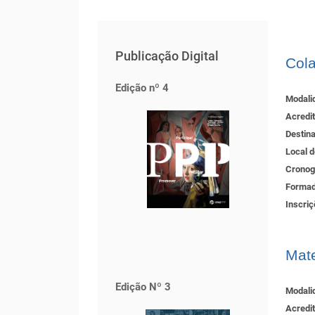
Publicação Digital
Col
Edição nº 4
Modali
Acredi
Destin
Local 
Crono
Formad
Inscri
Mate
Edição Nº 3
Modali
Acredi