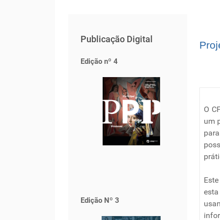
Publicação Digital
Proj
Edição nº 4
O CF
um p
para
poss
prát
Este
esta
Edição Nº 3
usan
info