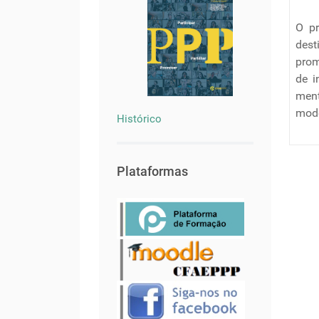
O pr
dest
prom
de i
ment
modo
Histórico
Plataformas